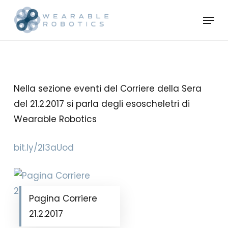
Skip
Menu
to
Close
main
Menu
content
Nella sezione eventi del Corriere della Sera
del 21.2.2017 si parla degli esoscheletri di
Wearable Robotics
bit.ly/2l3aUod
Pagina Corriere
21.2.2017